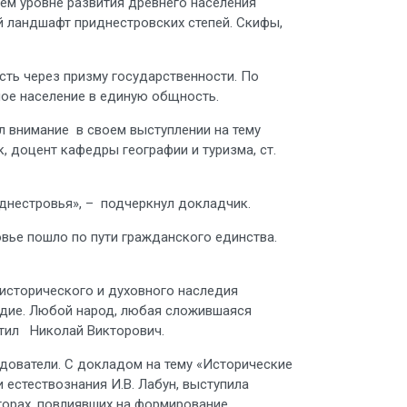
йшем уровне развития древнего населения
й ландшафт приднестровских степей. Скифы,
сть через призму государственности. По
ное население в единую общность.
л внимание в своем выступлении на тему
, доцент кафедры географии и туризма, ст.
иднестровья», – подчеркнул докладчик.
вье пошло по пути гражданского единства.
-исторического и духовного наследия
едие. Любой народ, любая сложившаяся
етил Николай Викторович.
едователи. С докладом на тему «Исторические
естествознания И.В. Лабун, выступила
торах, повлиявших на формирование