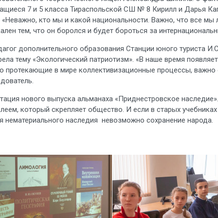
ащиеся 7 и 5 класса Тираспольской СШ № 8 Кирилл и Дарья Ка
. «Неважно, кто мы и какой национальности. Важно, что все мы 
ален тем, что он боролся и будет бороться за интернациональн
едагог дополнительного образования Станции юного туриста И.С
трела тему «Экологический патриотизм». «В наше время появля
ьно протекающие в мире коллективизационные процессы, важно
едователь.
ация нового выпуска альманаха «Приднестровское наследие». 
 клеем, который скрепляет общество. И если в старых учебника
ия нематериального наследия невозможно сохранение народа.