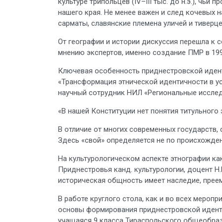
культуре трипольцев (IV–III тыс. до н.э.), ч
нашего края. Не менее важен и след кочевых 
сарматы, славянские племена уличей и тиверце
От географии и истории дискуссия перешла к 
мнению экспертов, именно создание ПМР в 199
Ключевая особенность приднестровской идент
«Трансформация этнической идентичности в усл
научный сотрудник НИЛ «Региональные иссле
«В нашей Конституции нет понятия титульного
В отличие от многих современных государств,
Здесь «свой» определяется не по происхожден
На культурологическом аспекте этнографии ка
Приднестровья канд. культурологии, доцент 
историческая общность имеет наследие, прее
В работе круглого стола, как и во всех меро
основы формирования приднестровской идентич
учащаяся 9 класса Тираспольского общеобраз