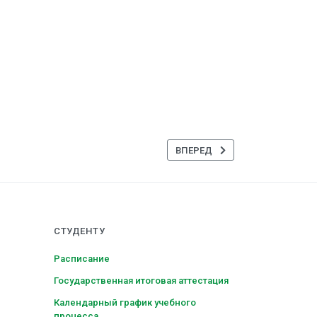
СЛЕДУЮЩИЙ: ОБСУДИЛИ ВКЛА
ВПЕРЕД
СТУДЕНТУ
Расписание
Государственная итоговая аттестация
Календарный график учебного
процесса