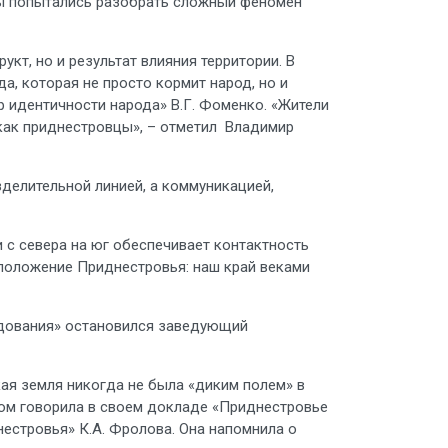
рты попытались разобрать сложный феномен
кт, но и результат влияния территории. В
, которая не просто кормит народ, но и
р идентичности народа» В.Г. Фоменко. «Жители
как приднестровцы», – отметил Владимир
зделительной линией, а коммуникацией,
 с севера на юг обеспечивает контактность
 положение Приднестровья: наш край веками
едования» остановился заведующий
кая земля никогда не была «диким полем» в
том говорила в своем докладе «Приднестровье
естровья» К.А. Фролова. Она напомнила о