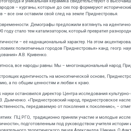
ьи протогорода и уникальная керамика свидетельствуют о высоча
народов – курганы, которые до сих пор формируют исторически
в – все они оставили свой след на земле Приднестровья.
современности. Демографы предложили взглянуть на идентично
0 году стало тем катализатором, который превратил разнород
ичности – её наднациональный характер. На этом акцентирова
овиях полиэтничных городов Приднестровья» канд. геогр. наук
дования» А.В. Кривенко.
 этноса, все народы равны. Мы – многонациональный народ Пр
 строящих идентичность на моноэтнической основе, Приднестро
ию, а по общим ценностям и любви к краю.
к науки остановился директор Центра исследования культурно
Н.В. Дымченко. «Приднестровский народ, приднестровское насл
мственность, передаваемую от поколения к поколению», – отм
приятиях ПЦ РГО, традиционно приняли участие и молодые иссл
ности», подготовленным под руководством учителя истории и 
овательного теоретического лицея Александра Шикина. О фак