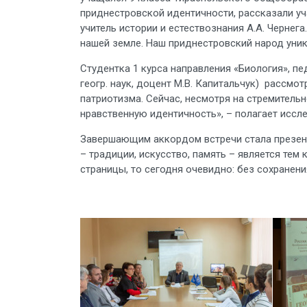
приднестровской идентичности, рассказали уч
учитель истории и естествознания А.А. Чернега
нашей земле. Наш приднестровский народ уник
Студентка 1 курса направления «Биология», п
геогр. наук, доцент М.В. Капитальчук) рассмо
патриотизма. Сейчас, несмотря на стремител
нравственную идентичность», – полагает иссл
Завершающим аккордом встречи стала презент
– традиции, искусство, память – является тем
страницы, то сегодня очевидно: без сохранен