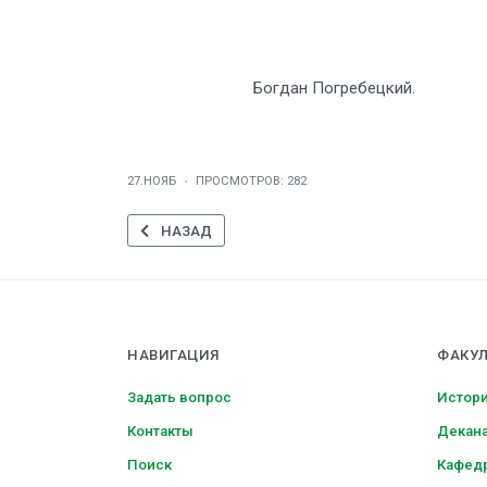
Богдан Погребецкий.
27.НОЯБ
ПРОСМОТРОВ: 282
ПРЕДЫДУЩИЙ: О ТАЙНАХ ПРОФЕССИИ АРХЕОЛ
НАЗАД
НАВИГАЦИЯ
ФАКУЛ
Задать вопрос
Истори
Контакты
Декан
Поиск
Кафед