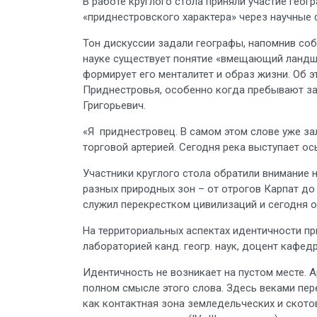
В работе круглого стола приняли участие гео
«приднестровского характера» через научные 
Тон дискуссии задали географы, напомнив собр
науке существует понятие «вмещающий ландшаф
формирует его менталитет и образ жизни. Об 
Приднестровья, особенно когда пребывают за
Григорьевич.
«Я приднестровец. В самом этом слове уже за
торговой артерией. Сегодня река выступает ос
Участники круглого стола обратили внимание 
разных природных зон – от отрогов Карпат до
служил перекрестком цивилизаций и сегодня 
На территориальных аспектах идентичности п
лабораторией канд. геогр. наук, доцент кафедр
Идентичность не возникает на пустом месте. 
полном смысле этого слова. Здесь веками пе
как контактная зона земледельческих и ското