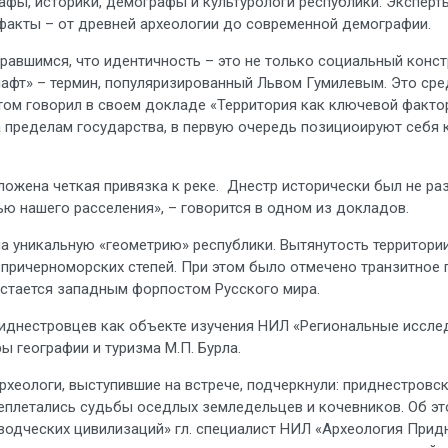
графы, историки, демографы и культурологи республики. Экспе
факты – от древней археологии до современной демографии.
авшимся, что идентичность – это не только социальный констру
т» – термин, популяризированный Львом Гумилевым. Это среда
этом говорил в своем докладе «Территория как ключевой факто
 пределам государства, в первую очередь позициоируют себя 
ложена четкая привязка к реке. Днестр исторически был не ра
ью нашего расселения», – говорится в одном из докладов.
на уникальную «геометрию» республики. Вытянутость территории
 причерноморских степей. При этом было отмечено транзитное
остается западным форпостом Русского мира.
риднестровцев как объекте изучения НИЛ «Региональные иссл
ы географии и туризма М.П. Бурла.
Археологи, выступившие на встрече, подчеркнули: приднестровс
реплетались судьбы оседлых земледельцев и кочевников. Об э
водческих цивилизаций» гл. специалист НИЛ «Археология Придн